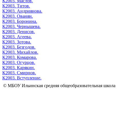
К2003. Маслов.
К2003. Титов.
К2003. Андриянова.
К2003. Ованян.
К2003. Боронина.
К2003. Чернышева.
К2003. Денисов.
К2003. Агеева.
К2003. Зотова.
К2003. Безгодов.
К2003. Михайлов.
К2003. Комарова.
К2003. Огурцов.
К2003. Карякин.
К2003. Смирнов.
К2003. Вступление.
© МБОУ Ильинская средняя общеобразовательная школа