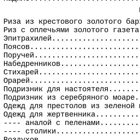
Риза из крестового золотого бар
Риз с оплечьями золотого газета
Эпитрахилей....................
Поясов.........................
Поручей........................
Набедренников..................
Стихарей.......................
Орарей.........................
Подризник для настоятеля.......
Подризник из серебряного моаре.
Одежд для престолов из зеленой 
Одежд для жертвенника..........
---- аналой с пеленами.........
---- столики...................
Воздухов.......................