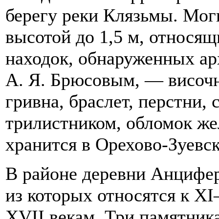
берегу реки Клязьмы. Мог
высотой до 1,5 м, относящ
находок, обнаруженных ар
А. Я. Брюсовым, — височн
гривна, браслет, перстни,
трилистником, обломок жел
хранится в Орехово-Зуевск
В районе деревни Анцифер
из которых относятся к X
XVII векам. Три памятник