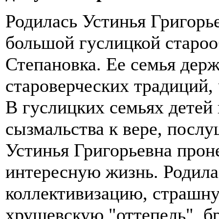
Родилась Устинья Григорье
большой гуслицкой староо
Степановка. Ее семья держ
староверческих традиций, 
В гуслицких семьях детей
сызмальства к вере, посл
Устинья Григорьевна прон
интересную жизнь. Родила
коллективизацию, страшн
хрущевскую "оттепель", б